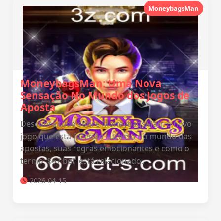
MoneybagsMan
MoneybagsMan: Uma Nova
Sensação No Mundo dos Jogos de
Aposta
Descubra tudo sobre MoneybagsMan, o novo
jogo que está fazendo sucesso no mundo das
apostas, suas regras emocionantes e como o
termo '667 bet' está relacionado.
2026-04-15