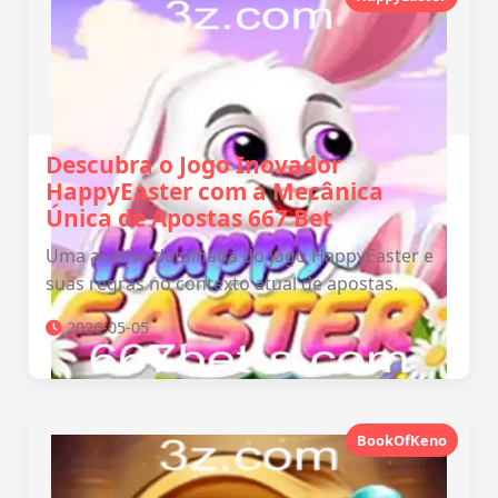
Descubra o Jogo Inovador
HappyEaster com a Mecânica
Única de Apostas 667 Bet
Uma análise detalhada do jogo HappyEaster e
suas regras no contexto atual de apostas.
2026-05-05
BookOfKeno