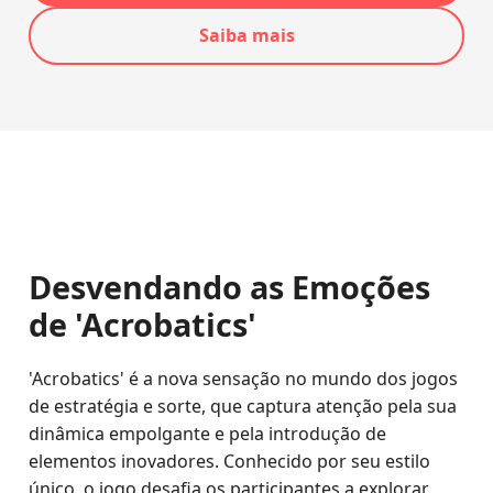
Saiba mais
Desvendando as Emoções
de 'Acrobatics'
'Acrobatics' é a nova sensação no mundo dos jogos
de estratégia e sorte, que captura atenção pela sua
dinâmica empolgante e pela introdução de
elementos inovadores. Conhecido por seu estilo
único, o jogo desafia os participantes a explorar