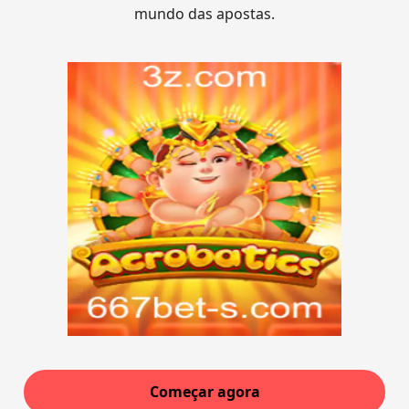
mundo das apostas.
Começar agora