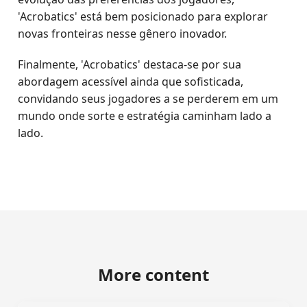
'Acrobatics' está bem posicionado para explorar
novas fronteiras nesse gênero inovador.
Finalmente, 'Acrobatics' destaca-se por sua
abordagem acessível ainda que sofisticada,
convidando seus jogadores a se perderem em um
mundo onde sorte e estratégia caminham lado a
lado.
More content