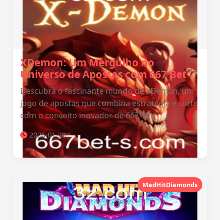
XDemon: Um Mergulho no
Universo de Apostas com 667 Bet
Descubra o fascinante mundo de XDemon, um
jogo de apostas que combina estratégia e sorte
com o conceito inovador de 667 Bet.
2026-01-28
MadHitDiamonds