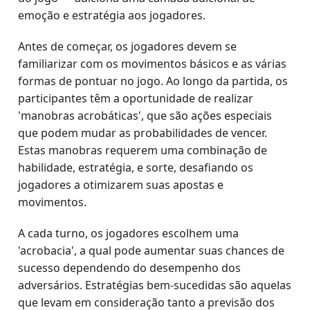
emoção e estratégia aos jogadores.
Antes de começar, os jogadores devem se
familiarizar com os movimentos básicos e as várias
formas de pontuar no jogo. Ao longo da partida, os
participantes têm a oportunidade de realizar
'manobras acrobáticas', que são ações especiais
que podem mudar as probabilidades de vencer.
Estas manobras requerem uma combinação de
habilidade, estratégia, e sorte, desafiando os
jogadores a otimizarem suas apostas e
movimentos.
A cada turno, os jogadores escolhem uma
'acrobacia', a qual pode aumentar suas chances de
sucesso dependendo do desempenho dos
adversários. Estratégias bem-sucedidas são aquelas
que levam em consideração tanto a previsão dos