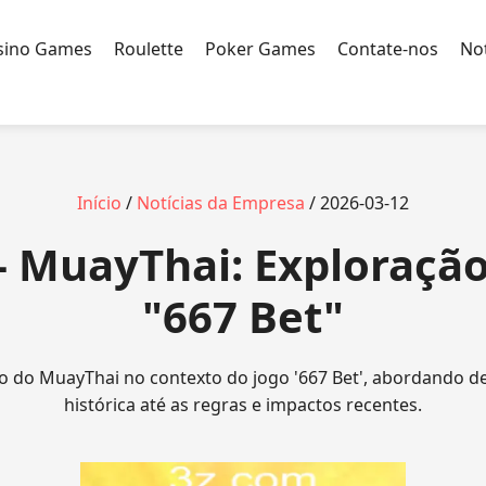
sino Games
Roulette
Poker Games
Contate-nos
No
Início
/
Notícias da Empresa
/ 2026-03-12
 - MuayThai: Exploração
"667 Bet"
o do MuayThai no contexto do jogo '667 Bet', abordando d
histórica até as regras e impactos recentes.