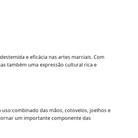
destemida e eficácia nas artes marciais. Com
as também uma expressão cultural rica e
uso combinado das mãos, cotovelos, joelhos e
e tornar um importante componente das