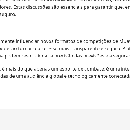
ores. Estas discussões são essenciais para garantir que, 
seguro.
mente influenciar novos formatos de competições de MuayT
 poderão tornar o processo mais transparente e seguro. Pla
uina podem revolucionar a precisão das previsões e a segura
, é mais do que apenas um esporte de combate; é uma inte
ndas de uma audiência global e tecnologicamente conectad