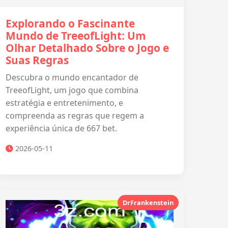
Explorando o Fascinante
Mundo de TreeofLight: Um
Olhar Detalhado Sobre o Jogo e
Suas Regras
Descubra o mundo encantador de
TreeofLight, um jogo que combina
estratégia e entretenimento, e
compreenda as regras que regem a
experiência única de 667 bet.
2026-05-11
DrFrankenstein