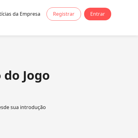
tícias da Empresa
Registrar
Entrar
 do Jogo
esde sua introdução