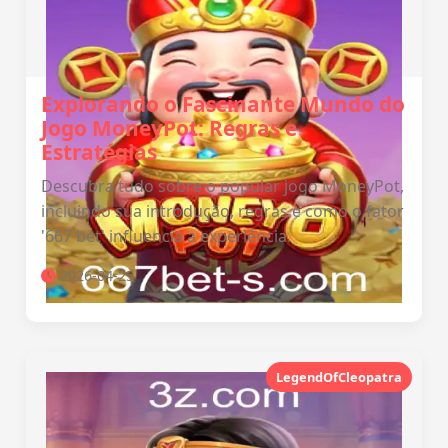
Explorando o Fascinante Mundo do
Jogo MoneyPot: Regras e
Estratégias
Descubra tudo sobre o popular jogo MoneyPot,
incluindo sua introdução, regras e como o fator
'667 bet' influencia a experiência.
2026-04-25
LegendOfCleopatra