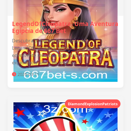
LegendOfCleopatra: Uma Aventura
Egípcia de 667 Bet
Descubra o mundo fascinante de
LegendOfCleopatra, onde as regras do jogo e a
envolvente temática egípcia prometem uma
experiência única de apostas.
2026-03-11
DiamondExplosionPatriots