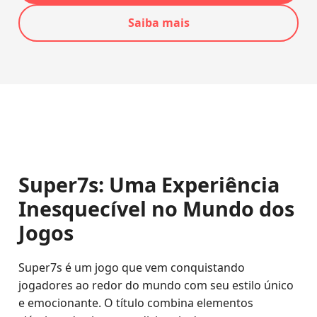
Saiba mais
Super7s: Uma Experiência
Inesquecível no Mundo dos
Jogos
Super7s é um jogo que vem conquistando
jogadores ao redor do mundo com seu estilo único
e emocionante. O título combina elementos