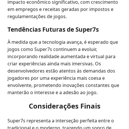
impacto econômico significativo, com crescimento
em empregos e receitas geradas por impostos e
regulamentações de jogos.
Tendências Futuras de Super7s
À medida que a tecnologia avança, é esperado que
jogos como Super7s continuem a evoluir,
incorporando realidade aumentada e virtual para
criar experiências ainda mais imersivas. Os
desenvolvedores estão atentos às demandas dos
jogadores por uma experiência mais coesa e
envolvente, prometendo inovações constantes que
manterão o interesse e a adesão ao jogo.
Considerações Finais
Super7s representa a interseção perfeita entre o
tradicional e o moderno, trazendo um sopro de