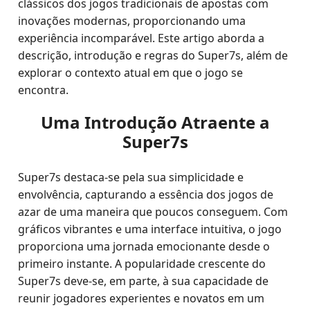
clássicos dos jogos tradicionais de apostas com
inovações modernas, proporcionando uma
experiência incomparável. Este artigo aborda a
descrição, introdução e regras do Super7s, além de
explorar o contexto atual em que o jogo se
encontra.
Uma Introdução Atraente a
Super7s
Super7s destaca-se pela sua simplicidade e
envolvência, capturando a essência dos jogos de
azar de uma maneira que poucos conseguem. Com
gráficos vibrantes e uma interface intuitiva, o jogo
proporciona uma jornada emocionante desde o
primeiro instante. A popularidade crescente do
Super7s deve-se, em parte, à sua capacidade de
reunir jogadores experientes e novatos em um