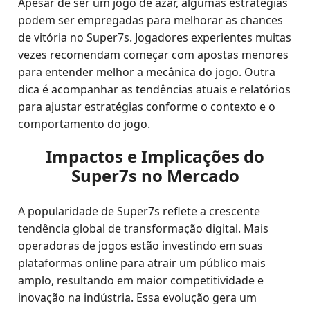
Apesar de ser um jogo de azar, algumas estratégias
podem ser empregadas para melhorar as chances
de vitória no Super7s. Jogadores experientes muitas
vezes recomendam começar com apostas menores
para entender melhor a mecânica do jogo. Outra
dica é acompanhar as tendências atuais e relatórios
para ajustar estratégias conforme o contexto e o
comportamento do jogo.
Impactos e Implicações do
Super7s no Mercado
A popularidade de Super7s reflete a crescente
tendência global de transformação digital. Mais
operadoras de jogos estão investindo em suas
plataformas online para atrair um público mais
amplo, resultando em maior competitividade e
inovação na indústria. Essa evolução gera um