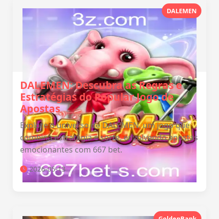
DALEMEN
DALEMEN: Descubra as Regras e
Estratégias do Popular Jogo de
Apostas
Explore o universo de DALEMEN, um jogo que
combina estratégia e sorte, envolvendo apostas
emocionantes com 667 bet.
2026-05-13
GoldenBank